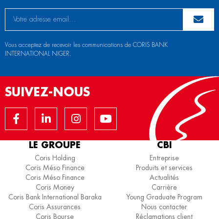
Vous acceptez de recevoir les communications de CORIS BANK
INTERNATIONAL NIGER.
SUIVEZ-NOUS
LE GROUPE
CBI
Coris Holding
Entreprise
Coris Méso Finance
Produits et services
Coris Méso Finance
Actualités
Coris Money
Carrière
Coris Bank International Baraka
Young Graduate Program
Coris Assurances
Nous contacter
Coris Bourse
Réclamations client